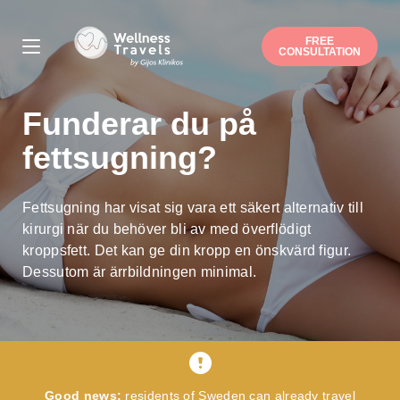
FREE
CONSULTATION
Thank you for your interest.
Funderar du på
Choose a surgery
Liposuction
Buttock augmentation / lift
fettsugning?
Arm / Thigh lift
Breast augmentation
Breast lift
Breast reduction
Mommy makeover
Gynecomastia
Fettsugning har visat sig vara ett säkert alternativ till
Nose job
Ear correction
kirurgi när du behöver bli av med överflödigt
Eyelid correction
Facelift
kroppsfett. Det kan ge din kropp en önskvärd figur.
Hip/Knee replacement
Dessutom är ärrbildningen minimal.
Gastric sleeve/bypass
Penile implant surgery
Other
Note: you can pick more than one.
Suitable date
Good news:
residents of Sweden can already travel