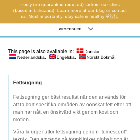
freely (no quarantine required) to/from our clinic
Note: weekends are not possible.
Highest availability
:
(based in Lithuania). Learn more at our blog or contact
Mondays/ Tuesdays
us. Most importantly, stay safe & healthy 💙🇸🇪
PROCEDURE
Full name
Note: we respect our patient's privacy and guarantee that
COSTS
your personal information will not be misused.
This page is also available in:
Danska
,
,
,
Nederländska
Engelska
Norskt Bokmål
PROCEDURE
E-mail
TESTIMONIALS
Fettsugning
FAQ
Phone no. (required)
Fettsugning ger bäst resultat när den används för
SURGEONS
att ta bort specifika områden av oönskat fett efter att
man har nått en önskvärd vikt genom kost och
Comments (optional)
ADDITIONAL SURGERIES
motion.
Våra kirurger utför fettsugning genom ”tumescent”
Check here if you would like to receive info
teknik. Den används på toppkliniker globalt och är