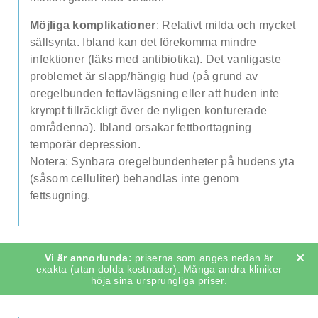
Möjliga komplikationer
: Relativt milda och mycket
sällsynta. Ibland kan det förekomma mindre
infektioner (läks med antibiotika). Det vanligaste
problemet är slapp/hängig hud (på grund av
oregelbunden fettavlägsning eller att huden inte
krympt tillräckligt över de nyligen konturerade
områdenna). Ibland orsakar fettborttagning
temporär depression.
Notera: Synbara oregelbundenheter på hudens yta
(såsom celluliter) behandlas inte genom
fettsugning.
priserna som anges nedan är
exakta (utan dolda kostnader). Många andra kliniker
höja sina ursprungliga priser.