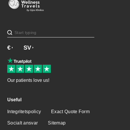
€
£
SV
NO
NL
DA
EN
Our patients love us!
Useful
Integritetspolicy
Exact Quote Form
Socialt ansvar
Sitemap