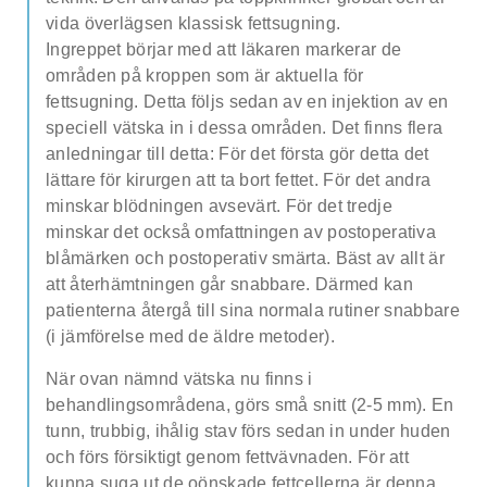
about our special price offers & surgeon
vida överlägsen klassisk fettsugning.
consultations near you.
Ingreppet börjar med att läkaren markerar de
områden på kroppen som är aktuella för
fettsugning. Detta följs sedan av en injektion av en
By submitting you agree to our
Privacy policy
speciell vätska in i dessa områden. Det finns flera
anledningar till detta: För det första gör detta det
SUBMIT
lättare för kirurgen att ta bort fettet. För det andra
minskar blödningen avsevärt. För det tredje
minskar det också omfattningen av postoperativa
blåmärken och postoperativ smärta. Bäst av allt är
att återhämtningen går snabbare. Därmed kan
patienterna återgå till sina normala rutiner snabbare
(i jämförelse med de äldre metoder).
När ovan nämnd vätska nu finns i
behandlingsområdena, görs små snitt (2-5 mm). En
tunn, trubbig, ihålig stav förs sedan in under huden
och förs försiktigt genom fettvävnaden. För att
kunna suga ut de oönskade fettcellerna är denna