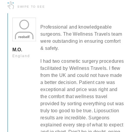
SWIPE TO SEE
th
Professional and knowledgeable
surgeons. The Wellness Travels team
ust
were outstanding in ensuring comfort
d
& safety.
M.O.
Dr.
England
I had two cosmetic surgery procedures
facilitated by Wellness Travels. I flew
from the UK and could not have made
a better decision. Patient care was
exceptional and price was right and
the comfort that wellness travel
provided by sorting everything out was
truly too good to be true. Liposuction
results are incredible. Surgeons
explained every step of what to expect
and in short. Don’t be in doubt, going