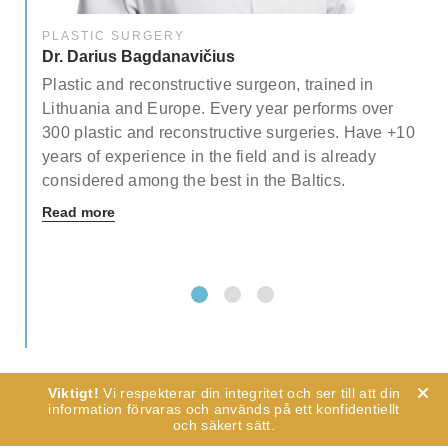
finnas behov av en uppföljande åtgärd,
PLASTIC SURGERY
utförs det utan extra kostnad.
Dr. Darius Bagdanavičius
Komplikationer i senare skeden av
Plastic and reconstructive surgeon, trained in
återhämtningen är ännu ovanligare och
Lithuania and Europe. Every year performs over
för det mesta ingen nödsituation. Om
ety
300 plastic and reconstructive surgeries. Have +10
någon sådan skulle inträffa, kan vår kirurg
 of
years of experience in the field and is already
konsultera dig över nätet och förklara
considered among the best in the Baltics.
vilka steg som behövs tas.
Read more
Vi respekterar din integritet och ser till att din
information förvaras och används på ett konfidentiellt
och säkert sätt.