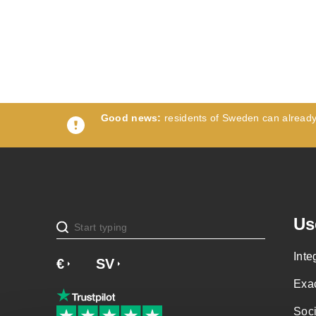
Good news:
residents of Sweden can already t
Us
Inte
€
£
SV
NO
NL
DA
EN
Exa
Soci