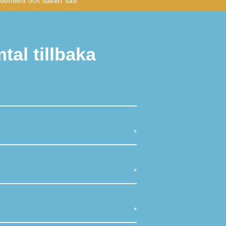
dentiellt och säkert sätt
& surgeon
tal tillbaka