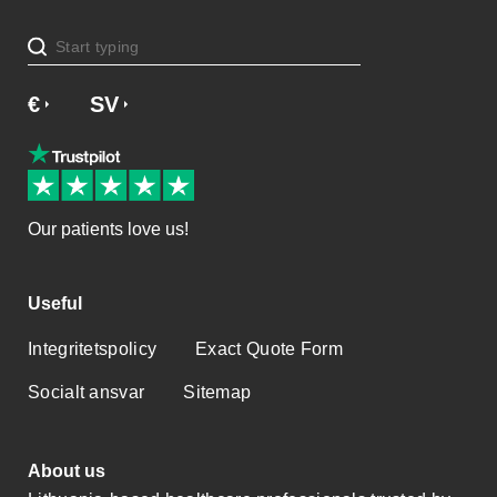
€
£
SV
NO
NL
DA
EN
Our patients love us!
Useful
Integritetspolicy
Exact Quote Form
Socialt ansvar
Sitemap
About us