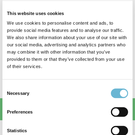
y
I am so sutesfy with my surgery. Have
This website uses cookies
a perfect fit and body. I loves the guys
We use cookies to personalise content and ads, to
ere
who work8ng there. So kind and
provide social media features and to analyse our traffic.
ons
serviceminded.
We also share information about your use of our site with
as
Shila
our social media, advertising and analytics partners who
Monjezi
I recomend Wellness Travels.
may combine it with other information that you’ve
Sweden
I give 5 stars if 5.
provided to them or that they’ve collected from your use
Love you guys❤👏👌
d
of their services.
ter
r
Consent
Necessary
Selection
priserna som anges nedan är
exakta (utan dolda kostnader). Många andra kliniker
Preferences
höja sina ursprungliga priser.
Statistics