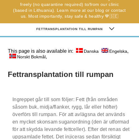
freely (no quarantine required) to/from our clinic
Note: weekends are not possible.
Highest availability
:
(based in Lithuania). Learn more at our blog or contact
Mondays/ Tuesdays
us. Most importantly, stay safe & healthy 💙🇸🇪
FETTRANSPLANTATION TILL RUMPAN
Full name
Note: we respect our patient's privacy and guarantee that
FETTRANSPLANTATION TILL RUMPAN
your personal information will not be misused.
This page is also available in:
,
Danska
Engelska
,
Norskt Bokmål
DET ÄR MER ÄN BARA EN OPERATION
E-mail
Fettransplantation till rumpan
VAD SOM GÖR OSS ANNORLUNDA?
MÖT KIRURGERNA
Phone no. (required)
Ingreppet går till som följer: Fett (från områden
ALLT INKLUSIVE PRISER
såsom buk, midja/flanker, rygg, lår eller höfter)
Comments (optional)
överförs till rumpan. För att avlägsna det används
en mycket skonsam suganordning (den är utformad
för att skydda levande fettceller). Efter det renas det
uppsamlade fettet. Det injiceras sedan försiktigt
Check here if you would like to receive info