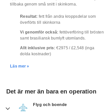
about our special price offers & surgeon
tillbaka genom små snitt i skinkorna.
consultations near you.
Resultat:
fett från andra kroppsdelar som
överförts till skinkorna
By submitting you agree to our
Privacy policy
Vi genomför också:
fettöverföring till brösten
samt brasiliansk bumlyft utomlands.
SUBMIT
Allt inklusive pris:
€2975 / £2,548 (inga
dolda kostnader)
Läs mer »
Det är mer än bara en operation
Flyg och boende