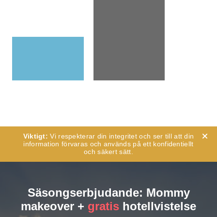
Vi respekterar din integritet och ser till att din
information förvaras och används på ett konfidentiellt
och säkert sätt.
Säsongserbjudande: Mommy
makeover +
gratis
hotellvistelse