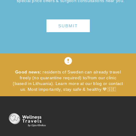
special price offers & surgeon consultations near you.
SUBMIT
Good news:
residents of Sweden can already travel
freely (no quarantine required) to/from our clinic
(based in Lithuania). Learn more at our blog or contact
us. Most importantly, stay safe & healthy 💙🇸🇪