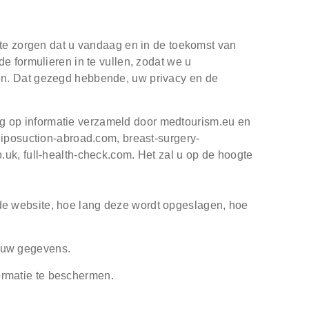
 te zorgen dat u vandaag en in de toekomst van
e formulieren in te vullen, zodat we u
& surgeon
en. Dat gezegd hebbende, uw privacy en de
sing op informatie verzameld door medtourism.eu en
liposuction-abroad.com, breast-surgery-
uk, full-health-check.com. Het zal u op de hoogte
 de website, hoe lang deze wordt opgeslagen, hoe
n uw gegevens.
ormatie te beschermen.