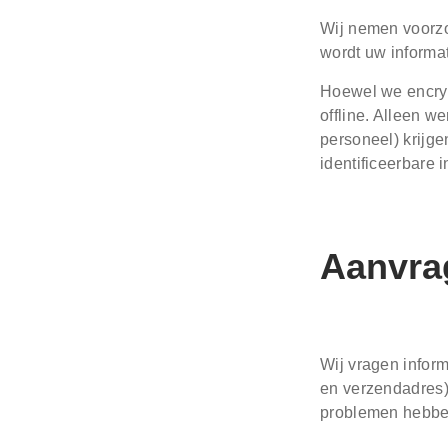
Wij nemen voorzo
wordt uw informat
Hoewel we encryp
offline. Alleen w
personeel) krijge
identificeerbare 
Aanvra
Wij vragen infor
en verzendadres).
problemen hebben