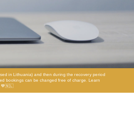
sed in Lithuania) and then during the recovery period
 be misused.
ected bookings can be changed free of charge. Learn
 💙🇳🇱