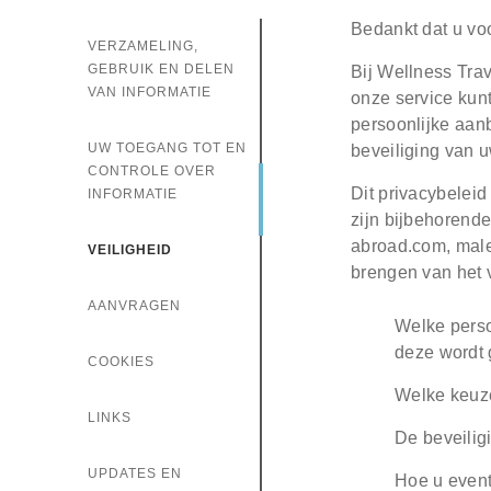
Comments
Bedankt dat u vo
VERZAMELING,
GEBRUIK EN DELEN
Bij Wellness Tra
VAN INFORMATIE
onze service kunt
Check h
persoonlijke aan
consul
UW TOEGANG TOT EN
beveiliging van u
CONTROLE OVER
Dit privacybeleid
INFORMATIE
zijn bijbehorende
abroad.com, male
VEILIGHEID
brengen van het 
AANVRAGEN
Welke perso
deze wordt 
COOKIES
Welke keuze
LINKS
De beveilig
UPDATES EN
Hoe u event