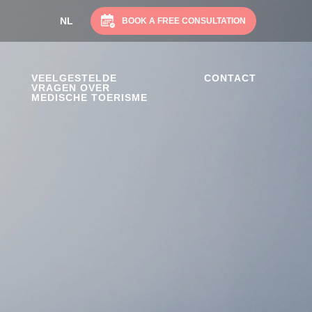
NL
SV
NO
DA
EN
BOOK A FREE CONSULTATION
VEELGESTELDE
CONTACT
VRAGEN OVER
MEDISCHE TOERISME
on