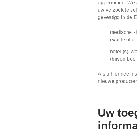
opgenomen. We zu
uw verzoek te vol
gevestigd in de E
medische k
exacte offe
hotel (s), 
(bijvoorbee
Als u hiermee ins
nieuwe producten 
Uw toeg
informa