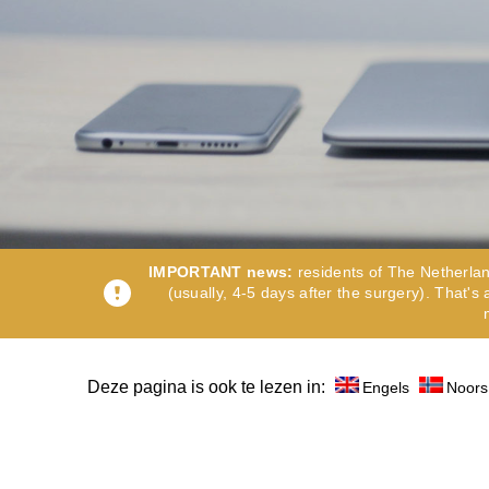
Gastri
Note: you ca
Suitable dat
Note: weeken
Full nam
IMPORTANT news:
residents of The Netherlan
Note: we resp
(usually, 4-5 days after the surgery). That'
E-mail
Deze pagina is ook te lezen in:
Engels
Noors
Phone no