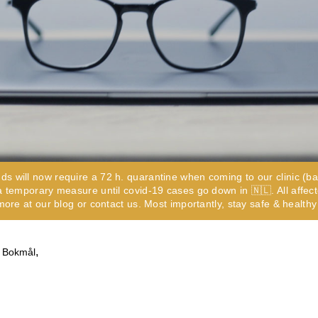
c sleeve/bypass
Penile implant surgery
Other
n pick more than one.
e
ds are not possible.
Highest availability
: Mondays/ Tuesdays
e
ds will now require a 72 h. quarantine when coming to our clinic (ba
ect our patient's privacy and guarantee that your personal information will not
s a temporary measure until covid-19 cases go down in 🇳🇱. All aff
more at our blog or contact us. Most importantly, stay safe & healthy
,
 Bokmål
. (required)