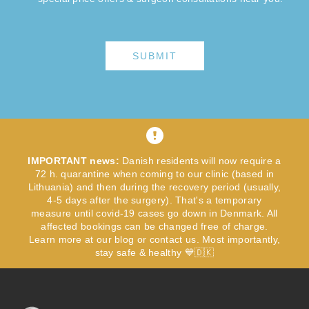
SUBMIT
IMPORTANT news:
Danish residents will now require a
72 h. quarantine when coming to our clinic (based in
Lithuania) and then during the recovery period (usually,
4-5 days after the surgery). That's a temporary
measure until covid-19 cases go down in Denmark. All
affected bookings can be changed free of charge.
Learn more at our blog or contact us. Most importantly,
stay safe & healthy 💙🇩🇰