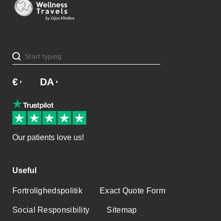
€
£
DA
SV
NO
NL
EN
Our patients love us!
Useful
Fortrolighedspolitik
Exact Quote Form
Social Responsibility
Sitemap