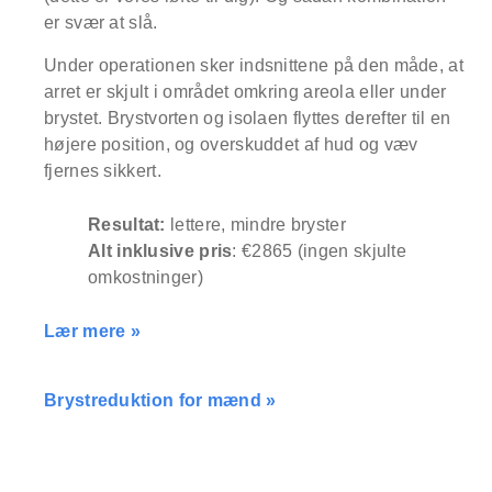
about our special price offers & surgeon
er svær at slå.
consultations near you.
Under operationen sker indsnittene på den måde, at
arret er skjult i området omkring areola eller under
By submitting you agree to our
Privacy policy
brystet. Brystvorten og isolaen flyttes derefter til en
højere position, og overskuddet af hud og væv
SUBMIT
fjernes sikkert.
Resultat:
lettere, mindre bryster
Alt inklusive pris
: €2865 (ingen skjulte
omkostninger)
Lær mere »
Brystreduktion for mænd »