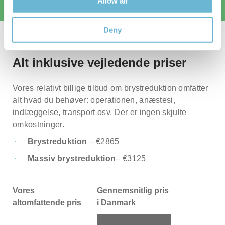
Allow all
(uden skjulte omkostninger). Mange andre klinikker
øger tit deres oprindelige priser.
Deny
Alt inklusive vejledende priser
Vores relativt billige tilbud om brystreduktion omfatter
alt hvad du behøver: operationen, anæstesi,
indlæggelse, transport osv.
Der er ingen skjulte
omkostninger.
Brystreduktion
– €2865
Massiv brystreduktion
– €3125
Vores
Gennemsnitlig pris
altomfattende pris
i Danmark