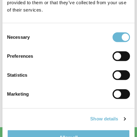
provided to them or that they’ve collected from your use
and I am extremely happy with the
of their services.
results!
The staff at wellness travels were
Consent
awesome. We had a very friendly
Necessary
Selection
driver who was very chatty and
y
informative :-) he made us feel really
Preferences
comfortable with what was planned
and offered us advice on
what was fun to do in the area.
Statistics
I would highly recommend this to
anyone who wants the quality of
Marketing
d of
surgery you’d get in the uk for a third of
the price!
Show details
Priserne nedenfor er helt nøjagtige