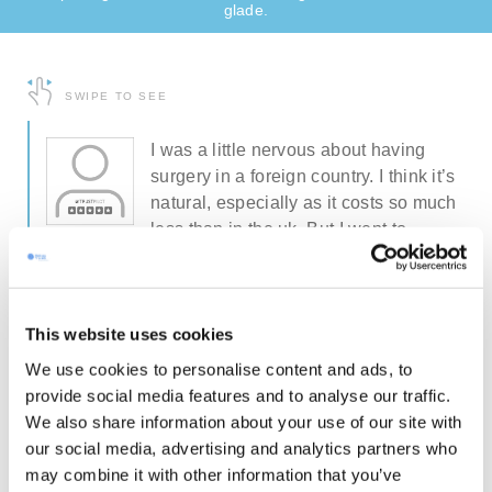
glade.
SWIPE TO SEE
I was a little nervous about having
t’s
surgery in a foreign country. I think it’s
uch
natural, especially as it costs so much
less than in the uk. But I went to
Lithuania completely ready to walk
Lianne
Anderson
away at any time if I didn’t feel
UK
comfortable.
This website uses cookies
out
When we arrived at the clinic I was out
We use cookies to personalise content and ads, to
at ease. The level of expertise and
provide social media features and to analyse our traffic.
cleanliness is every bit as good as
We also share information about your use of our site with
ff
private healthcare in the uk! The staff
our social media, advertising and analytics partners who
oke
were informative and caring and spoke
may combine it with other information that you’ve
great english. My surgery went well