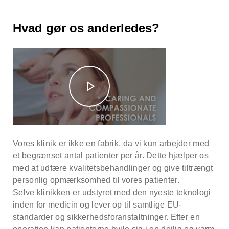
35000 mod skader som følge af vores
anbefalinger.
ydelser. Men først og fremmest sikrer vi
Hvad gør os anderledes?
maksimal sikkerhed.
Vores klinik er ikke en fabrik, da vi kun arbejder med
et begrænset antal patienter per år. Dette hjælper os
med at udfære kvalitetsbehandlinger og give tiltrængt
personlig opmærksomhed til vores patienter.
Selve klinikken er udstyret med den nyeste teknologi
inden for medicin og lever op til samtlige EU-
standarder og sikkerhedsforanstaltninger. Efter en